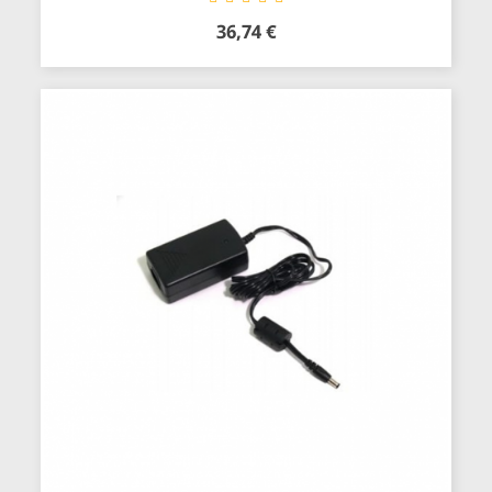
36,74 €
Precio
Añadir al carrito