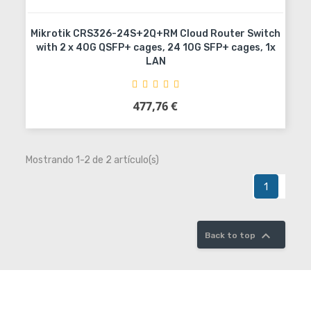
Mikrotik CRS326-24S+2Q+RM Cloud Router Switch
with 2 x 40G QSFP+ cages, 24 10G SFP+ cages, 1x
LAN
477,76 €
Precio
Añadir al carrito
Mostrando 1-2 de 2 artículo(s)
1

Back to top