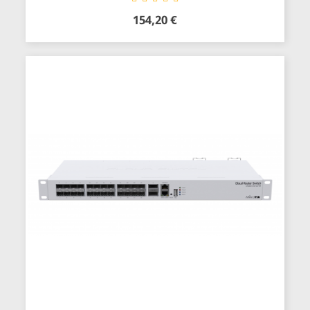
154,20 €
Precio
Añadir al carrito