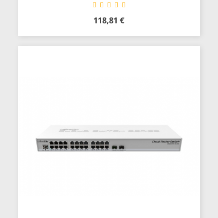
118,81 €
Precio
Añadir al carrito