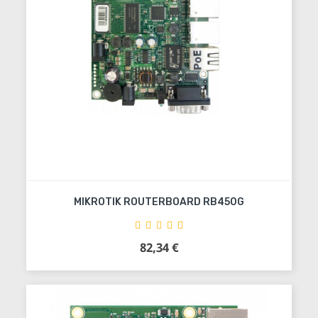
MIKROTIK ROUTERBOARD RB450G
82,34 €
Precio
Añadir al carrito