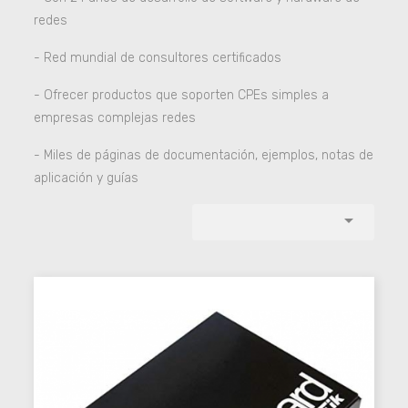
redes
- Red mundial de consultores certificados
- Ofrecer productos que soporten CPEs simples a
empresas complejas redes
- Miles de páginas de documentación, ejemplos, notas de
aplicación y guías
