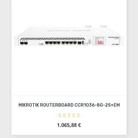
MIKROTIK ROUTERBOARD CCR1036-8G-2S+EM
1.065,88 €
Precio
Añadir al carrito