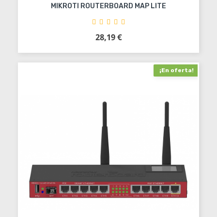
MIKROTI ROUTERBOARD MAP LITE
28,19 €
Precio
Añadir al carrito
¡En oferta!