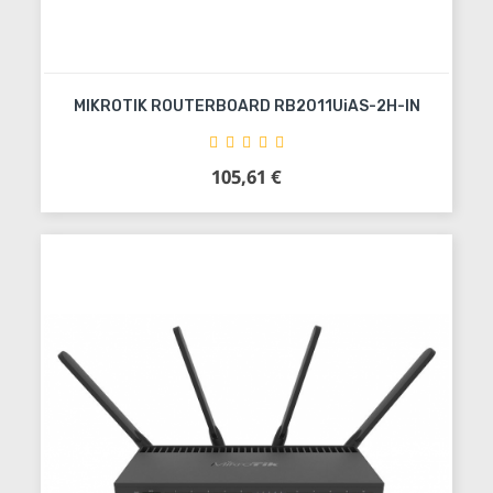
MIKROTIK ROUTERBOARD RB2011UiAS-2H-IN
105,61 €
Precio
Añadir al carrito