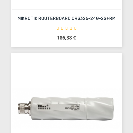
MIKROTIK ROUTERBOARD CRS326-24G-2S+RM
186,38 €
Precio
Añadir al carrito