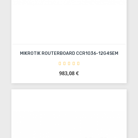
MIKROTIK ROUTERBOARD CCR1036-12G4SEM
983,08 €
Precio
Añadir al carrito