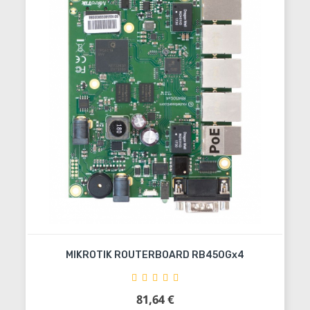
MIKROTIK ROUTERBOARD RB450Gx4
81,64 €
Precio
Añadir al carrito