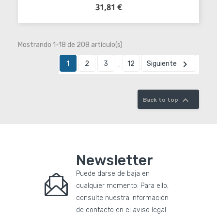
31,81 €
Precio
Añadir al carrito
Mostrando 1-18 de 208 artículo(s)

1
2
3
12
Siguiente
…

Back to top
Newsletter
Puede darse de baja en
cualquier momento. Para ello,
consulte nuestra información
de contacto en el aviso legal.