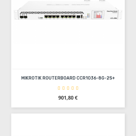
MIKROTIK ROUTERBOARD CCR1036-8G-2S+
901,80 €
Precio
Añadir al carrito