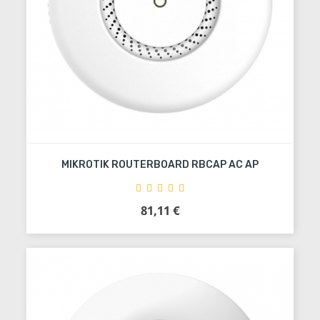
MIKROTIK ROUTERBOARD RBCAP AC AP
81,11 €
Precio
Añadir al carrito