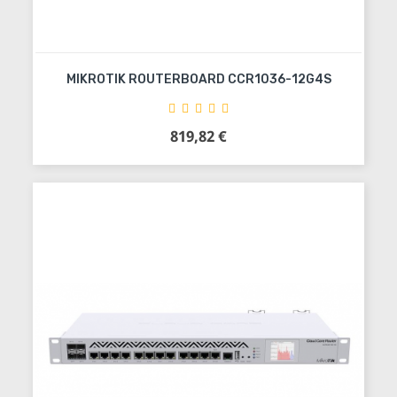
MIKROTIK ROUTERBOARD CCR1036-12G4S
819,82 €
Precio
Añadir al carrito