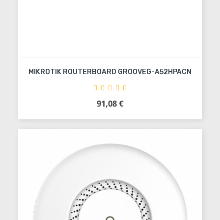
MIKROTIK ROUTERBOARD GROOVEG-A52HPACN
91,08 €
Precio
Añadir al carrito