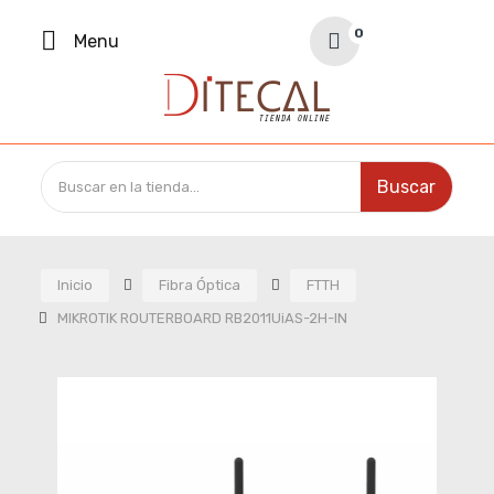
Your Cart
0
Menu
0,00 €
Buscar
Inicio
Fibra Óptica
FTTH
MIKROTIK ROUTERBOARD RB2011UiAS-2H-IN