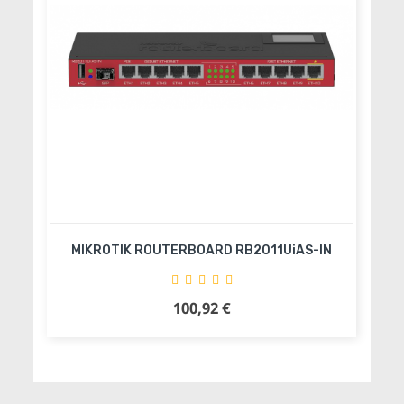
MIKROTIK ROUTERBOARD RB2011UiAS-IN
100,92 €
Precio
Añadir al carrito