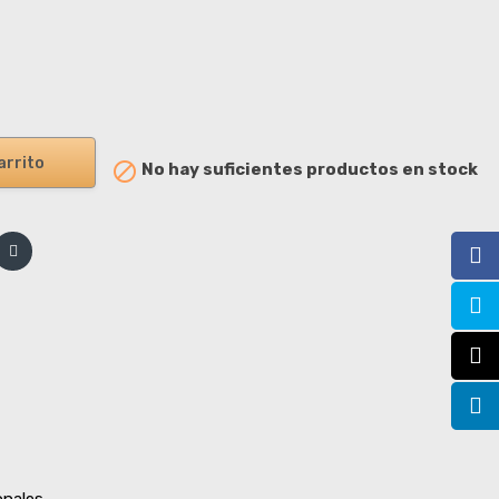
arrito

No hay suficientes productos en stock