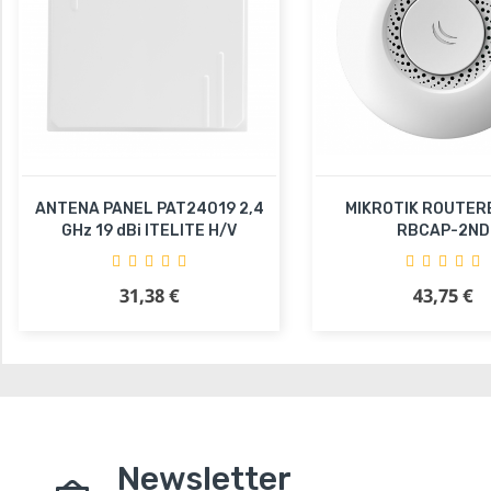
ANTENA PANEL PAT24019 2,4
MIKROTIK ROUTE
GHz 19 dBi ITELITE H/V
RBCAP-2ND
31,38 €
43,75 €
Precio
Precio
Añadir al carrito
Añadir al carr
Newsletter