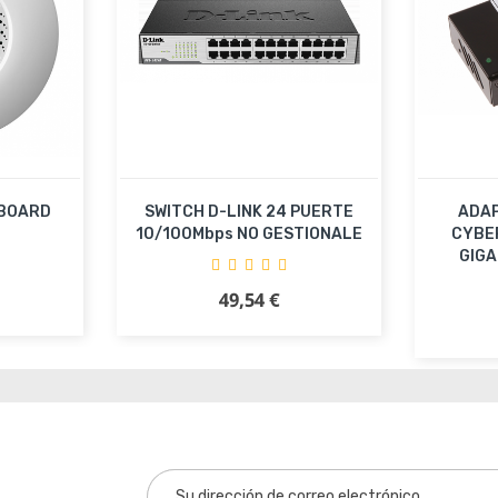
RBOARD
SWITCH D-LINK 24 PUERTE
ADAP
10/100Mbps NO GESTIONALE
CYBE
GIGA
49,54 €
Precio
ito
Añadir al carrito
Añ