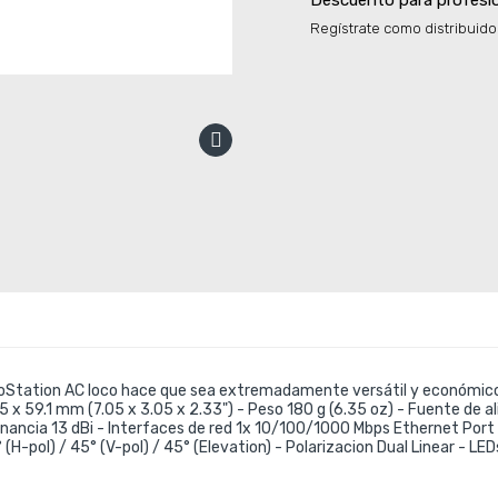
Descuento para profesi
Regístrate como distribuido
noStation AC loco hace que sea extremadamente versátil y económic
.5 x 59.1 mm (7.05 x 3.05 x 2.33") - Peso 180 g (6.35 oz) - Fuente d
 Ganancia 13 dBi - Interfaces de red 1x 10/100/1000 Mbps Ethernet P
ol) / 45° (V-pol) / 45° (Elevation) - Polarizacion Dual Linear - LEDs 