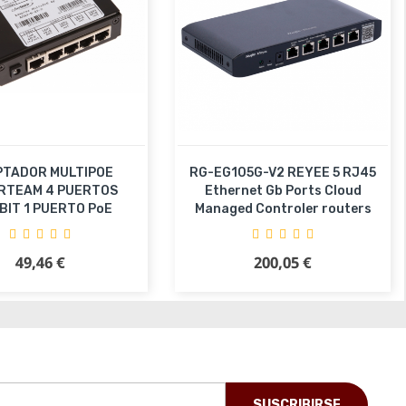
TADOR MULTIPOE
RG-EG105G-V2 REYEE 5 RJ45
RTEAM 4 PUERTOS
Ethernet Gb Ports Cloud
BIT 1 PUERTO PoE
Managed Controler routers
49,46 €
200,05 €
Precio
Precio
adir al carrito
Añadir al carrito