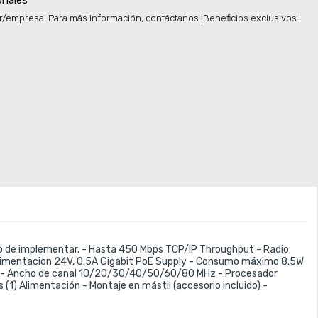
onales
r/empresa. Para más información, contáctanos ¡Beneficios exclusivos !
o de implementar. - Hasta 450 Mbps TCP/IP Throughput - Radio 
e alimentacion 24V, 0.5A Gigabit PoE Supply - Consumo máximo 8.5W 
ort - Ancho de canal 10/20/30/40/50/60/80 MHz - Procesador 
(1) Alimentación - Montaje en mástil (accesorio incluido) -