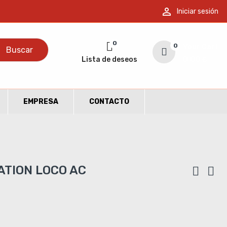

Iniciar sesión
0
0
Your Cart
Buscar
Lista de deseos
0,00 €
EMPRESA
CONTACTO
ATION LOCO AC