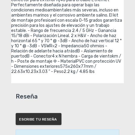
Perfectamente diseñada para operar bajo las 
condiciones medioambientales más severas, incluso en 
ambientes marinos y el corrosivo ambiente salino. El kit 
de montaje profesioanl con escala 0-15 grados garantiza 
precisión para los ajustes de elevación y un trabajo 
estable. - Rango de frecuencia 2.4 / 5 GHz - Ganancia 
15/18 dBi - Polarización Lineal. 2 x H&V - Ancho de haz 
horizontal 65 ° y 70 ° @ -3dB - Ancho de haz vertical 12 ° 
y 10 ° @ -3dB - VSWR<2 - Impedancia50 ohmios - 
Relación de adelante hacia atrásdB - Aislamiento de 
puertodB - Conector4 x N hembra - Carga de vientokm / 
h - Poste de montaje Φ - MaterialPVC con protección UV 
- Dimensiones exteriores575x260x77mm / 
22.63x10.23x3.03 " - Peso2.2 kg / 4.85 lbs
Reseña
ESCRIBE TU RESEÑA