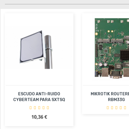
ESCUDO ANTI-RUIDO
MIKROTIK ROUTE
CYBERTEAM PARA SXTSQ
RBM33G
Añadir al carr
10,36 €
Precio
Añadir al carrito