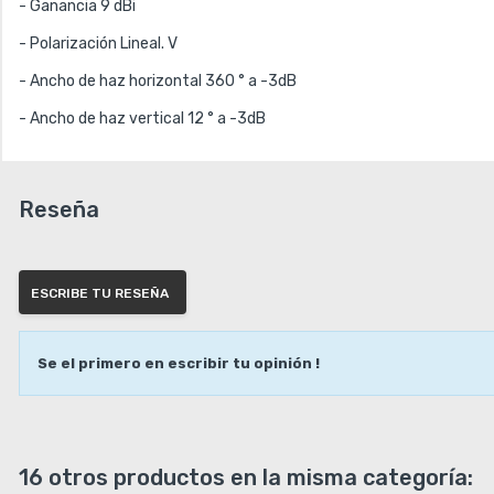
- 
Ganancia 
9 dBi
- 
Polarización 
Lineal. V
- 
Ancho de haz horizontal 
360 ° a -3dB
- 
Ancho de haz vertical 
12 ° a -3dB
Reseña
ESCRIBE TU RESEÑA
Se el primero en escribir tu opinión !
16 otros productos en la misma categoría: