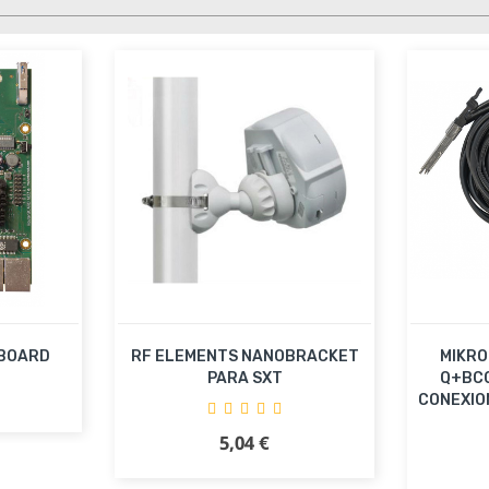
RBOARD
RF ELEMENTS NANOBRACKET
MIKRO
PARA SXT
Q+BC0
CONEXION
ito
5,04 €
Precio
Añadir al carrito