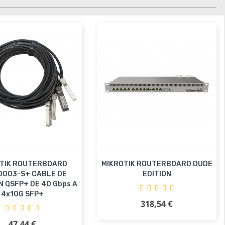
TIK ROUTERBOARD
MIKROTIK ROUTERBOARD DUDE
003-S+ CABLE DE
EDITION
 QSFP+ DE 40 Gbps A
4x10G SFP+
318,54 €
Precio
Añadir al carrito
47,44 €
Precio