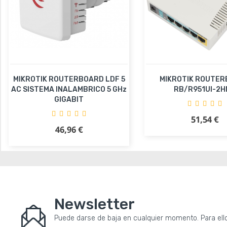
MIKROTIK ROUTERBOARD LDF 5
MIKROTIK ROUTE
AC SISTEMA INALAMBRICO 5 GHz
RB/R951UI-2H
GIGABIT
51,54 €
Precio
Añadir al carr
46,96 €
Precio
Añadir al carrito
Newsletter
Puede darse de baja en cualquier momento. Para ello