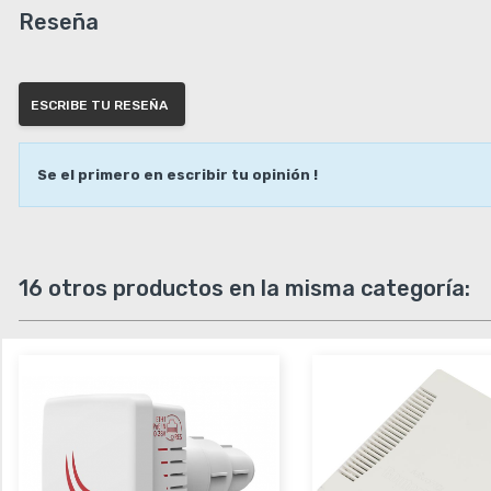
Reseña
ESCRIBE TU RESEÑA
Se el primero en escribir tu opinión !
16 otros productos en la misma categoría: