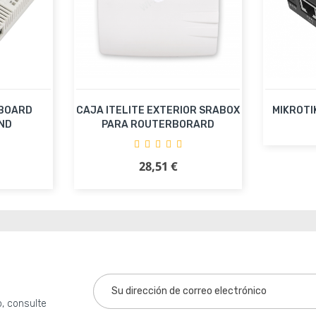
RBOARD
CAJA ITELITE EXTERIOR SRABOX
MIKROTI
ND
PARA ROUTERBORARD
Añ
28,51 €
Precio
ito
Añadir al carrito
, consulte