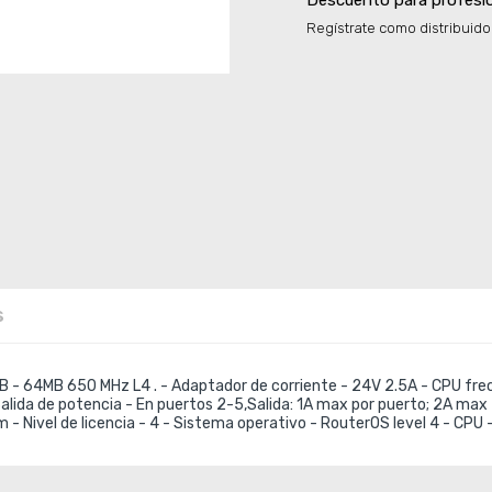
Descuento para profesi
Regístrate como distribuido
s
SB - 64MB 650 MHz L4 . - Adaptador de corriente - 24V 2.5A - CPU fre
 Salida de potencia - En puertos 2-5,Salida: 1A max por puerto; 2A max 
 - Nivel de licencia - 4 - Sistema operativo - RouterOS level 4 - C