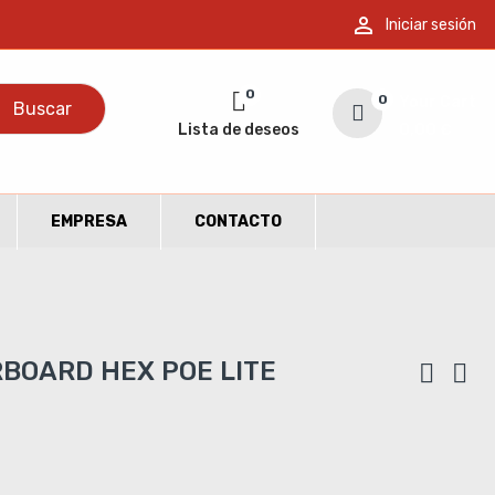

Iniciar sesión
0
0
Your Cart
Buscar
Lista de deseos
0,00 €
EMPRESA
CONTACTO
BOARD HEX POE LITE