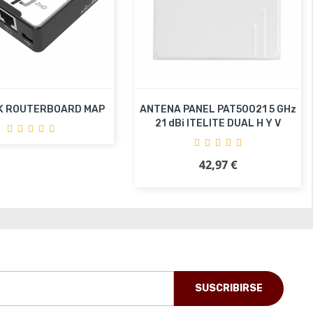
K ROUTERBOARD MAP
ANTENA PANEL PAT50021 5 GHz
21 dBi ITELITE DUAL H Y V
adir al carrito
42,97 €
Precio
Añadir al carrito