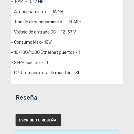
-  RAM  -   512 MB

- Almacenamiento  - 16 MB

- Tipo de almacenamiento -    FLASH

- Voltaje de entrada DC -  12-57 V

- Consumo Max- 18W

- 10/100/1000 Ethernet puertos - 1

- SFP+ puertos -  4

- CPU temperatura de monitor -  SI 
Reseña
ESCRIBE TU RESEÑA