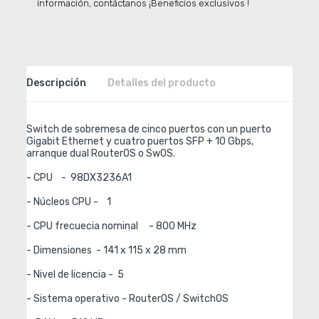
información, contáctanos ¡Beneficios exclusivos !
Descripción
Detalles del producto
Switch de sobremesa de cinco puertos con un puerto 
Gigabit Ethernet y cuatro puertos SFP + 10 Gbps, 
arranque dual RouterOS o SwOS.

- CPU    -  98DX3236A1

- Núcleos CPU -    1

- CPU frecuecia nominal     - 800 MHz

- Dimensiones  - 141 x 115 x 28 mm

- Nivel de licencia -  5

- Sistema operativo - RouterOS / SwitchOS
